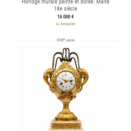
Horloge murale peinte et dorée. Malte
18e siècle
16 000 €
AJ Antiquités
e
XVIII
siècle