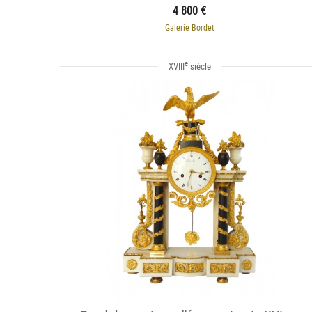
4 800 €
Galerie Bordet
e
XVIII
siècle