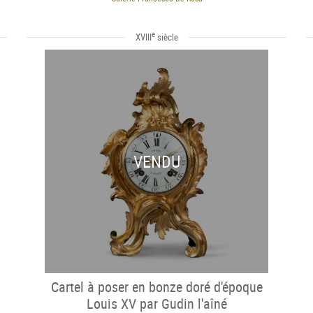
e
XVIII
siècle
VENDU
Cartel à poser en bonze doré d'époque
Louis XV par Gudin l'aîné