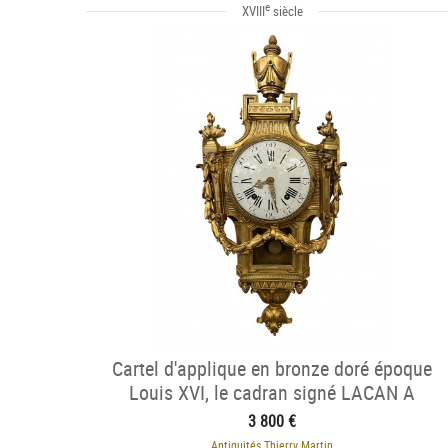
e
XVIII
siècle
Cartel d'applique en bronze doré époque
Louis XVI, le cadran signé LACAN A
PARIS
3 800 €
Antiquités Thierry Martin