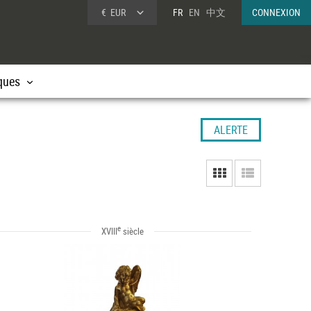
€
EUR
FR
EN
中文
CONNEXION
ques
ALERTE
e
XVIII
siècle