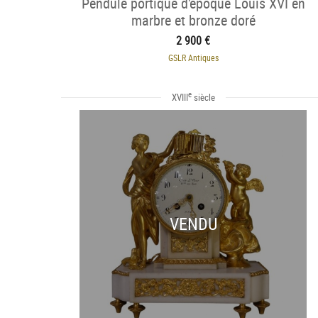
Pendule portique d'époque Louis XVI en
marbre et bronze doré
2 900 €
GSLR Antiques
e
XVIII
siècle
VENDU