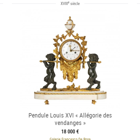
e
XVIII
siècle
Pendule Louis XVI « Allégorie des
vendanges »
18 000 €
Galerie Francesco De Rosa