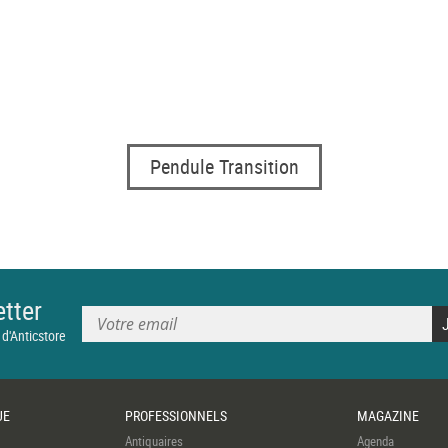
Pendule Transition
tter
 d'Anticstore
UE
PROFESSIONNELS
MAGAZINE
Antiquaires
Agenda