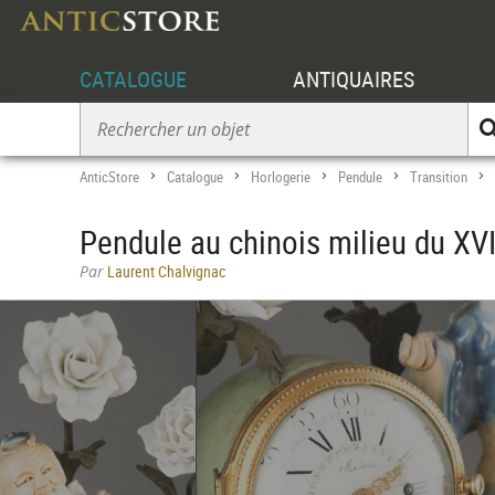
CATALOGUE
ANTIQUAIRES
AnticStore
Catalogue
Horlogerie
Pendule
Transition
>
>
>
>
>
Pendule au chinois milieu du XVI
Par
Laurent Chalvignac