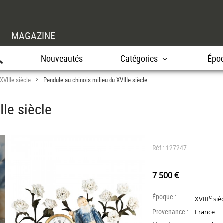
MAGAZINE
Nouveautés
Catégories
Épo
XVIIIe siècle
Pendule au chinois milieu du XVIIIe siècle
>
IIe siècle
Réf : 127247
7 500 €
Époque :
e
XVIII
siè
Provenance :
France