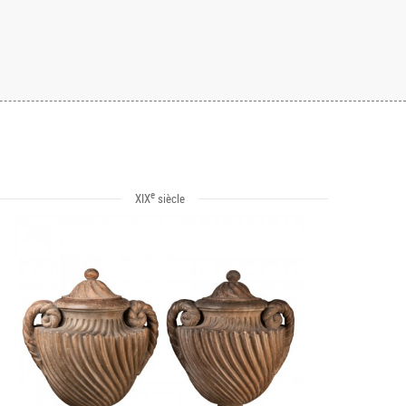
e
XIX
siècle