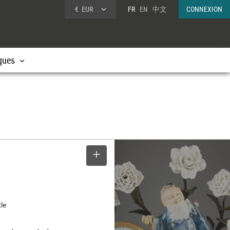
€
EUR
FR
EN
中文
CONNEXION
ques
SELECTIONNER
cle