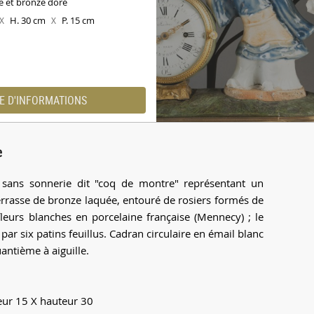
e et bronze doré
H. 30 cm
P. 15 cm
X
X
E D'INFORMATIONS
e
 sans sonnerie dit "coq de montre" représentant un
terrasse de bronze laquée, entouré de rosiers formés de
urs blanches en porcelaine française (Mennecy) ; le
ar six patins feuillus. Cadran circulaire en émail blanc
antième à aiguille.
ur 15 X hauteur 30