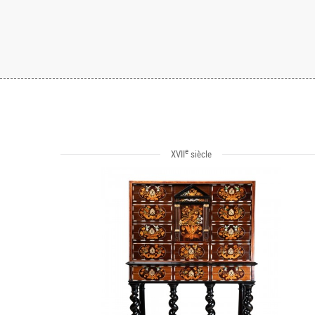
e
XVII
siècle