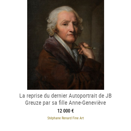
La reprise du dernier Autoportrait de JB
Greuze par sa fille Anne-Geneviève
(1805)
12 000 €
Stéphane Renard Fine Art