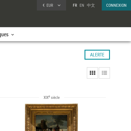
€
EUR
FR
EN
中文
CONNEXION
ques
ALERTE
e
XIX
siècle