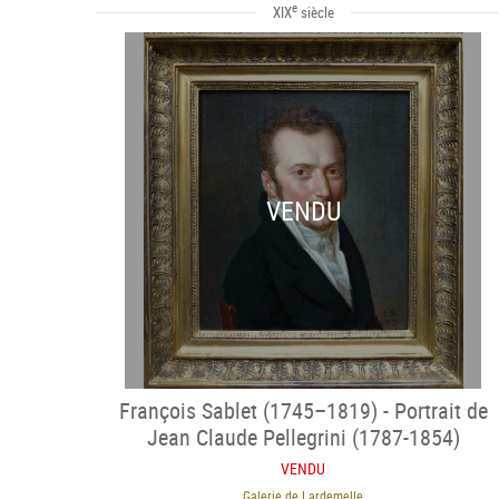
e
XIX
siècle
VENDU
François Sablet (1745–1819) - Portrait de
Jean Claude Pellegrini (1787-1854)
VENDU
Galerie de Lardemelle