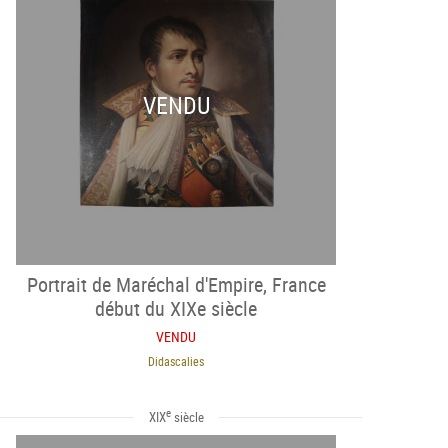
VENDU
Portrait de Maréchal d'Empire, France
début du XIXe siècle
VENDU
Didascalies
e
XIX
siècle