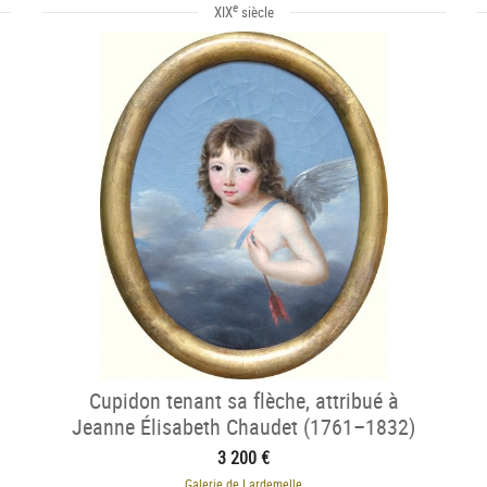
e
XIX
siècle
Cupidon tenant sa flèche, attribué à
Jeanne Élisabeth Chaudet (1761–1832)
3 200 €
Galerie de Lardemelle