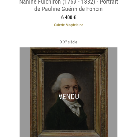
Nanine Fulchiron (1769 - 1832) - Portrait
de Pauline Guérin de Foncin
6 400 €
Galerie Magdeleine
e
XIX
siècle
VENDU