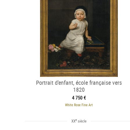
Portrait d'enfant, école française vers
1820
4 750 €
White Rose Fine Art
e
XX
siècle