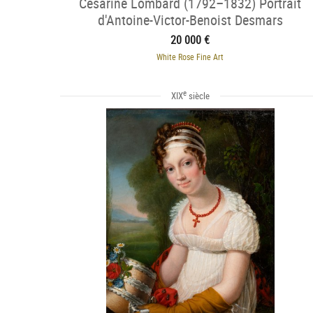
Césarine Lombard (1792–1832) Portrait
d'Antoine-Victor-Benoist Desmars
20 000 €
White Rose Fine Art
e
XIX
siècle