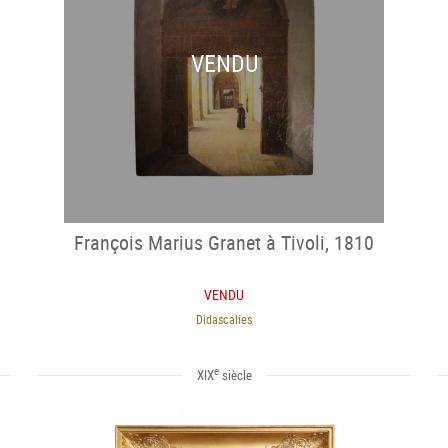
VENDU
François Marius Granet à Tivoli, 1810
VENDU
Didascalies
e
XIX
siècle