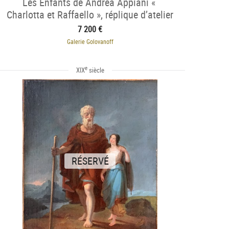
Les Enfants de Andrea Appiani «
Charlotta et Raffaello », réplique d’atelier
7 200 €
Galerie Golovanoff
e
XIX
siècle
RÉSERVÉ