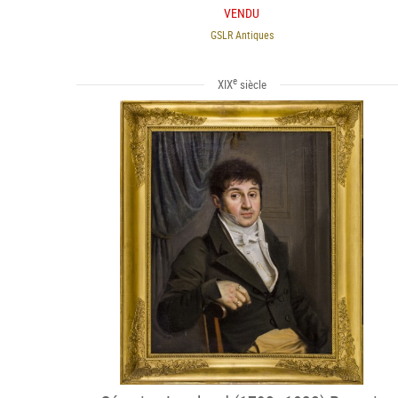
VENDU
GSLR Antiques
e
XIX
siècle