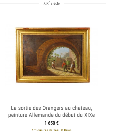
e
XIX
siècle
La sortie des Orangers au chateau,
peinture Allemande du début du XIXe
siècle
1 650 €
Antiquaires Balzeau & Brion