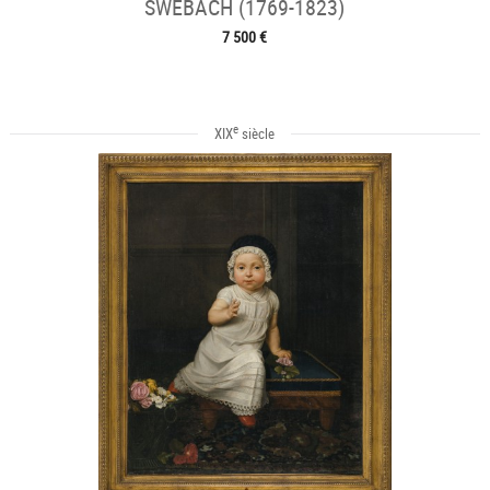
SWEBACH (1769-1823)
7 500 €
e
XIX
siècle