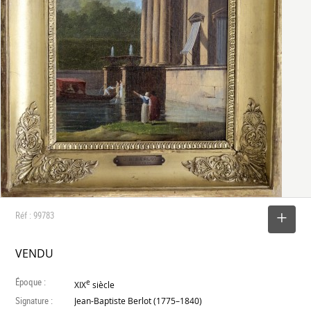
Réf : 99783
SELECTIONNER
VENDU
Époque :
e
XIX
siècle
Signature :
Jean-Baptiste Berlot (1775–1840)