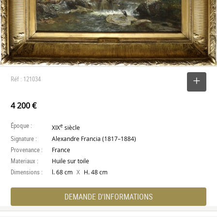
Réf : 121034
SELECTIONNER
4 200 €
Époque :
e
XIX
siècle
Signature :
Alexandre Francia (1817–1884)
Provenance :
France
Materiaux :
Huile sur toile
Dimensions :
X
l. 68 cm
H. 48 cm
DEMANDE D'INFORMATIONS