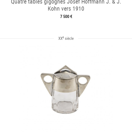
Quatre tables gigognes Josef Hoffmann J. & J.
Kohn vers 1910
7 500 €
e
XX
siècle