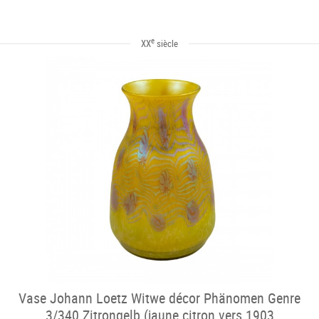
e
XX
siècle
Vase Johann Loetz Witwe décor Phänomen Genre
3/340 Zitrongelb (jaune citron vers 1903