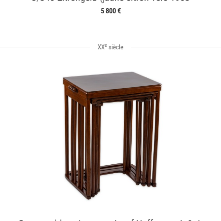
5 800 €
e
XX
siècle