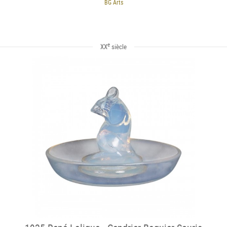
BG Arts
e
XX
siècle