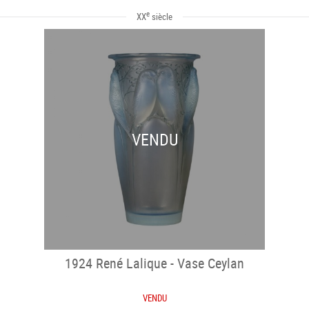
e
XX
siècle
VENDU
1924 René Lalique - Vase Ceylan
VENDU