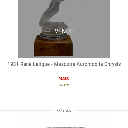
VENDU
1931 René Lalique - Mascotte Automobile Chrysis
VENDU
BG Arts
e
XX
siècle