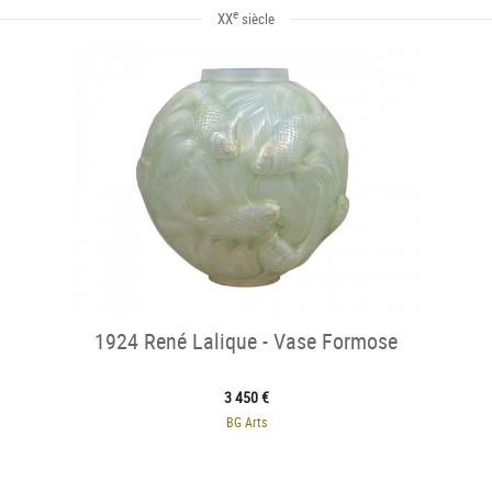
e
XX
siècle
1924 René Lalique - Vase Formose
3 450 €
BG Arts