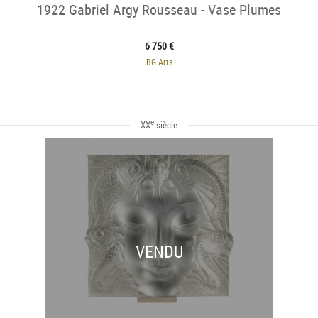
1922 Gabriel Argy Rousseau - Vase Plumes
6 750 €
BG Arts
e
XX
siècle
VENDU