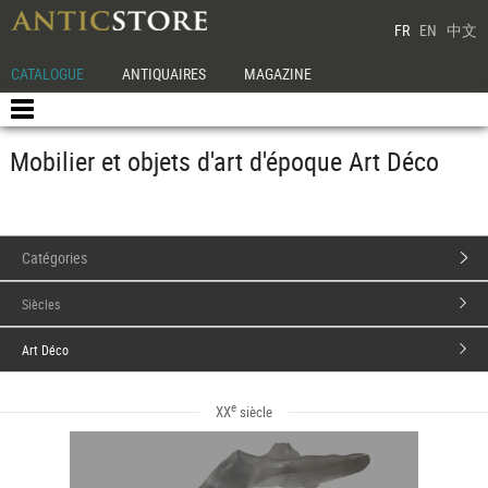
FR
EN
中文
CATALOGUE
ANTIQUAIRES
MAGAZINE
Mobilier et objets d'art d'époque Art Déco
Catégories
Siècles
Art Déco
e
XX
siècle