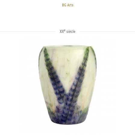
BG Arts
e
XX
siècle