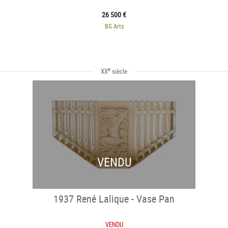
26 500 €
BG Arts
e
XX
siècle
VENDU
1937 René Lalique - Vase Pan
VENDU