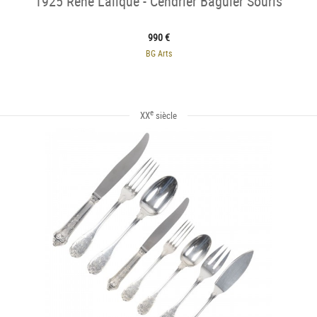
1925 René Lalique - Cendrier Baguier Souris
990 €
BG Arts
e
XX
siècle