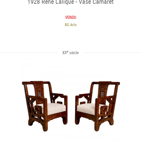
1928 René Lalique - Vase Camaret
VENDU
BG Arts
e
XX
siècle