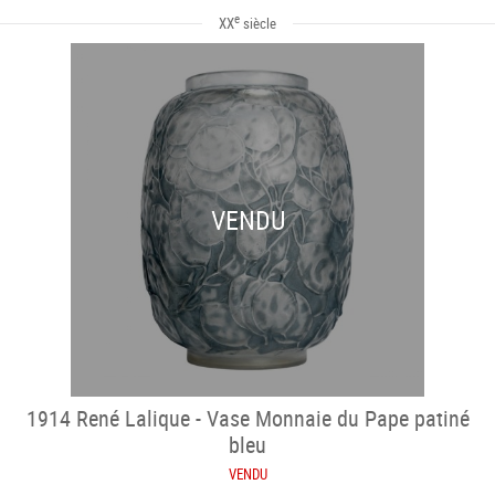
e
XX
siècle
VENDU
1914 René Lalique - Vase Monnaie du Pape patiné
bleu
VENDU