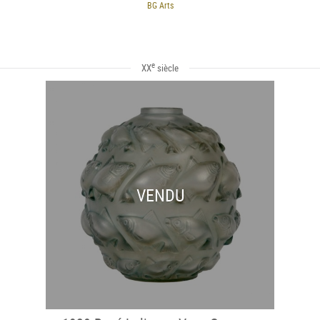
BG Arts
e
XX
siècle
VENDU