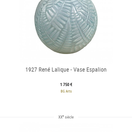
1927 René Lalique - Vase Espalion
1 750 €
BG Arts
e
XX
siècle