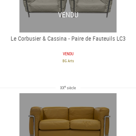
VENDU
Le Corbusier & Cassina - Paire de Fauteuils LC3
VENDU
BG Arts
e
XX
siècle