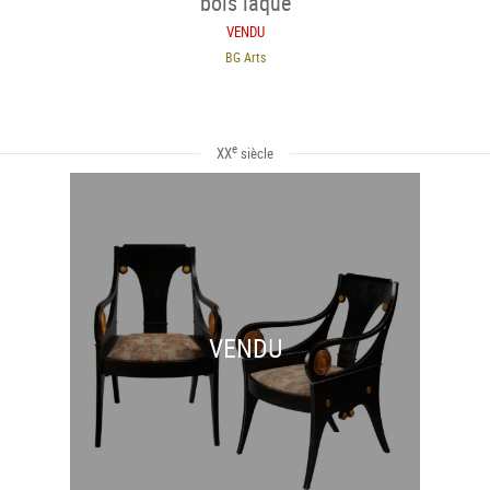
bois laqué
VENDU
BG Arts
e
XX
siècle
VENDU