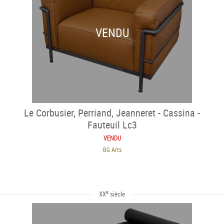
VENDU
Le Corbusier, Perriand, Jeanneret - Cassina -
Fauteuil Lc3
VENDU
BG Arts
e
XX
siècle