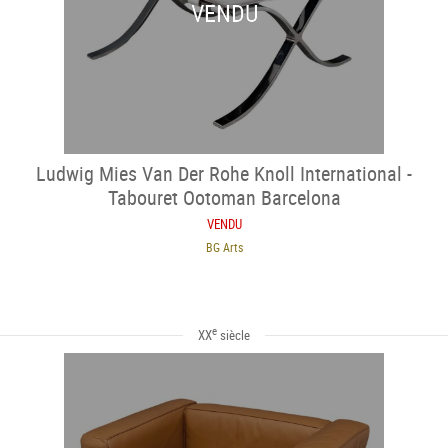
VENDU
Ludwig Mies Van Der Rohe Knoll International -
Tabouret Ootoman Barcelona
VENDU
BG Arts
e
XX
siècle