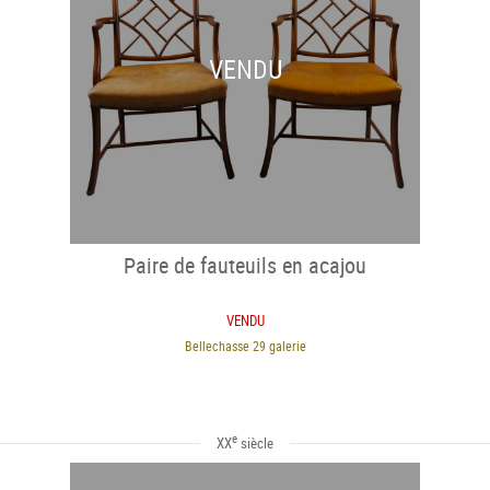
VENDU
Paire de fauteuils en acajou
VENDU
Bellechasse 29 galerie
e
XX
siècle