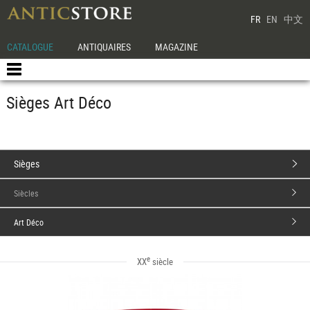
FR
EN
中文
CATALOGUE
ANTIQUAIRES
MAGAZINE
Sièges Art Déco
Sièges
Siècles
Art Déco
e
XX
siècle