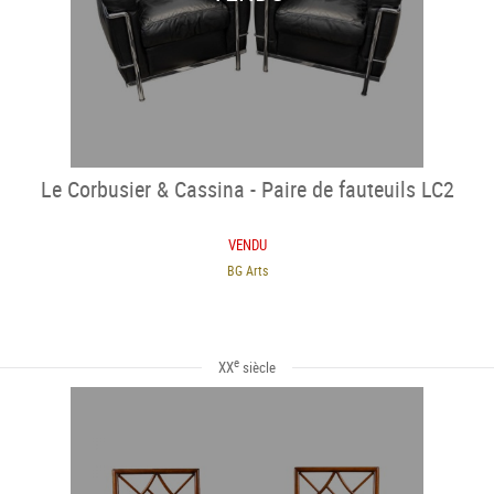
Le Corbusier & Cassina - Paire de fauteuils LC2
VENDU
BG Arts
e
XX
siècle