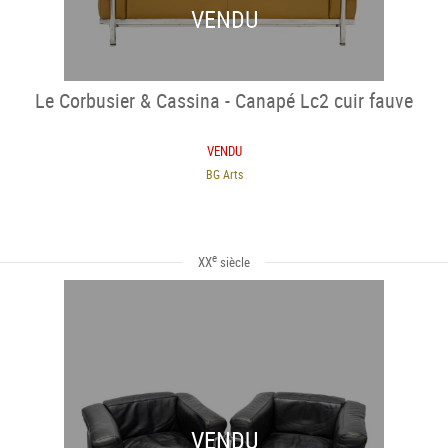
VENDU
Le Corbusier & Cassina - Canapé Lc2 cuir fauve
VENDU
BG Arts
e
XX
siècle
VENDU