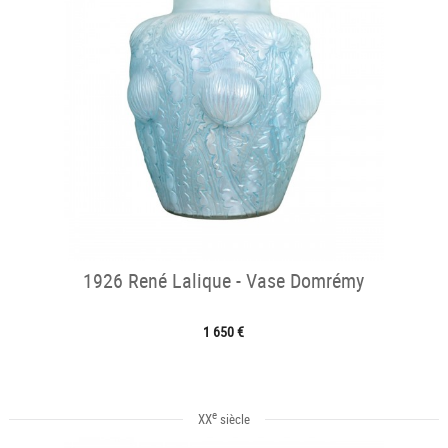
1926 René Lalique - Vase Domrémy
1 650 €
e
XX
siècle