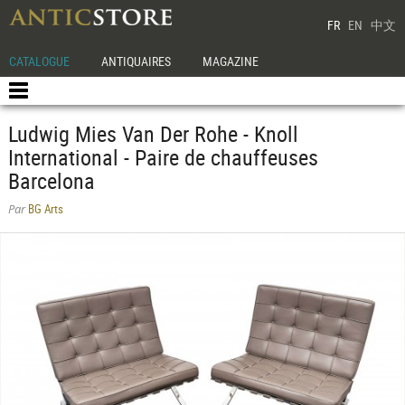
FR
EN
中文
CATALOGUE
ANTIQUAIRES
MAGAZINE
Ludwig Mies Van Der Rohe - Knoll
International - Paire de chauffeuses
Barcelona
BG Arts
Par