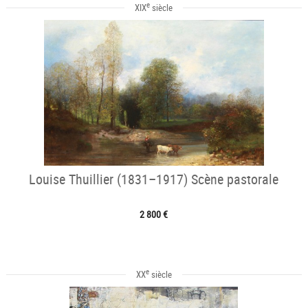
e
XIX
siècle
Louise Thuillier (1831–1917) Scène pastorale
2 800 €
e
XX
siècle