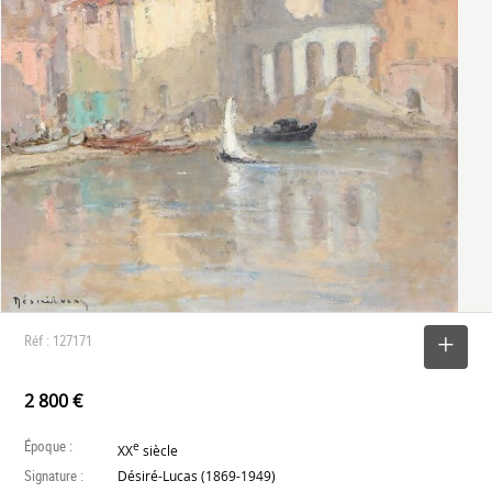
Réf : 127171
SELECTIONNER
2 800 €
Époque :
e
XX
siècle
Signature :
Désiré-Lucas (1869-1949)