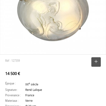
Réf : 127359
SELECTIONNER
14 500 €
Époque :
e
XX
siècle
Signature :
René Lalique
Provenance :
France
Materiaux :
Verre
Dimensions :