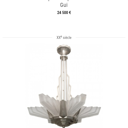
Gui
24 500 €
e
XX
siècle