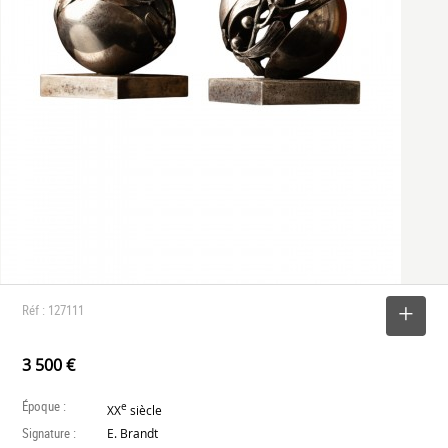
Réf : 127111
SELECTIONNER
3 500 €
Époque :
e
XX
siècle
Signature :
E. Brandt