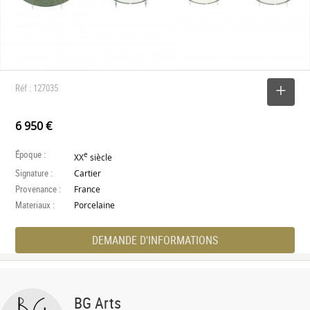
Réf : 127035
SELECTIONNER
6 950 €
Époque :
e
XX
siècle
Signature :
Cartier
Provenance :
France
Materiaux :
Porcelaine
DEMANDE D'INFORMATIONS
BG Arts