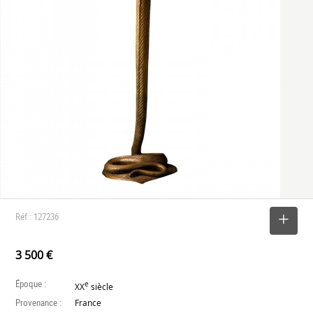
Réf : 127236
SELECTIONNER
3 500 €
Époque :
e
XX
siècle
Provenance :
France