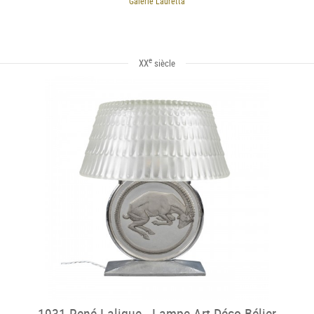
Galerie Lauretta
e
XX
siècle
1931 René Lalique - Lampe Art Déco Bélier