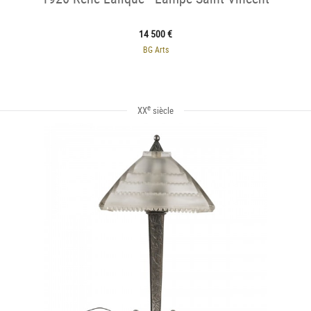
14 500 €
BG Arts
e
XX
siècle