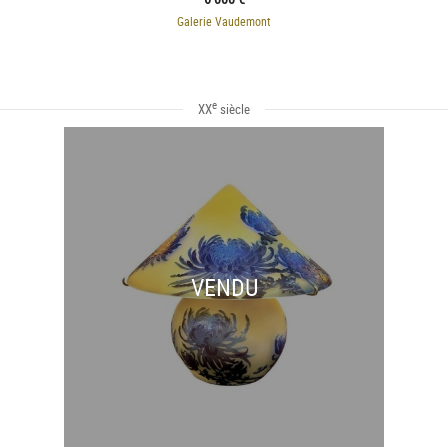
Galerie Vaudemont
e
XX
siècle
VENDU