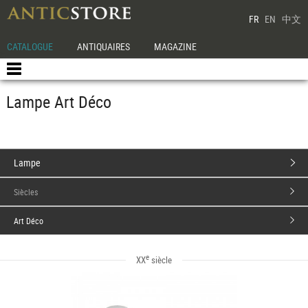
FR
EN
中文
CATALOGUE
ANTIQUAIRES
MAGAZINE
Lampe Art Déco
Lampe
Siècles
Art Déco
e
XX
siècle