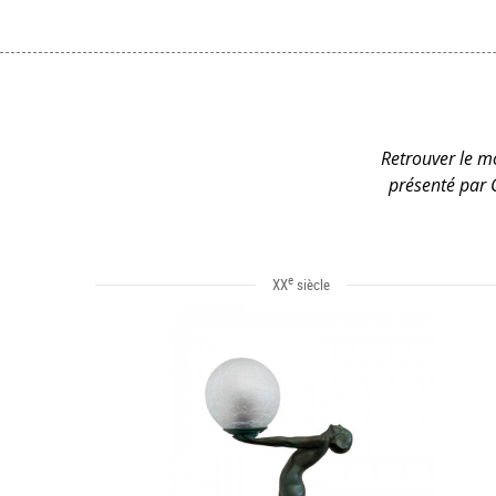
Retrouver le mo
présenté par 
e
XX
siècle