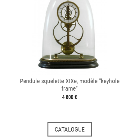
Pendule squelette XIXe, modèle "keyhole
frame"
4 800 €
CATALOGUE