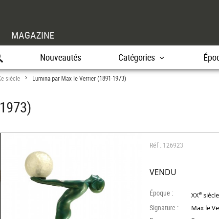
MAGAZINE
Nouveautés
Catégories
Épo
e siècle
Lumina par Max le Verrier (1891-1973)
>
-1973)
Réf : 126923
VENDU
Époque :
e
XX
siècl
Signature :
Max le Ve