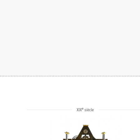
e
XIX
siècle