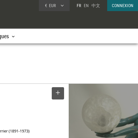
€
EUR
FR
EN
中文
CONNEXION
ques
SELECTIONNER
e
rrier (1891-1973)