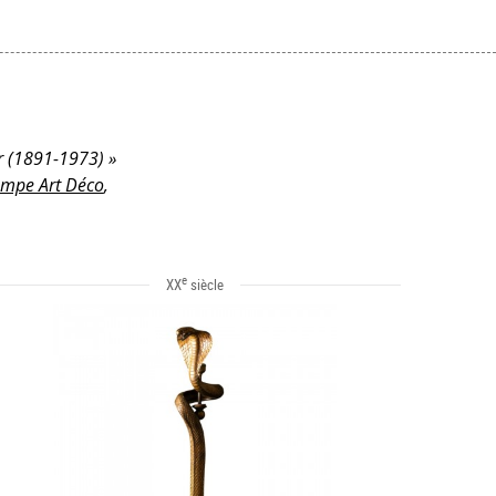
er (1891-1973) »
mpe Art Déco
,
e
XX
siècle