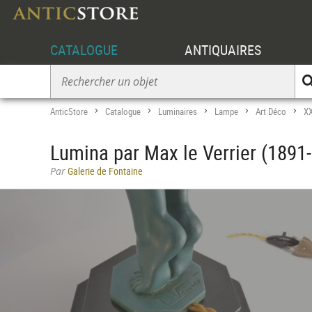
CATALOGUE
ANTIQUAIRES
AnticStore
Catalogue
Luminaires
Lampe
Art Déco
XX
>
>
>
>
>
Lumina par Max le Verrier (1891
Par
Galerie de Fontaine