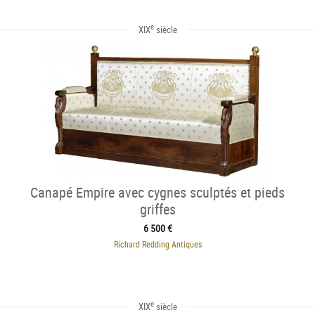
e
XIX
siècle
Canapé Empire avec cygnes sculptés et pieds
griffes
6 500 €
Richard Redding Antiques
e
XIX
siècle