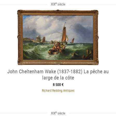
e
XIX
siècle
John Cheltenham Wake (1837-1882) La pêche au
large de la côte
8 500 €
Richard Redding Antiques
e
XIX
siècle