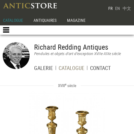
FR
EN
中文
CATALOGUE
ANTIQUAIRES
MAGAZINE
Richard Redding Antiques
Pendules et objets d'art d'exception XVIIe-XIXe siècle
GALERIE
CATALOGUE
CONTACT
e
XVIII
siècle