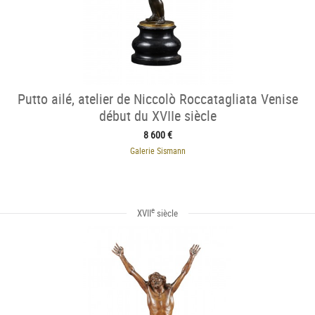
Putto ailé, atelier de Niccolò Roccatagliata Venise
début du XVIIe siècle
8 600 €
Galerie Sismann
e
XVII
siècle