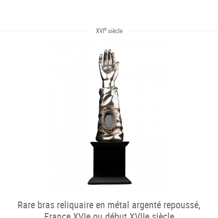
e
XVI
siècle
Rare bras reliquaire en métal argenté repoussé,
France XVIe ou début XVIIe siècle