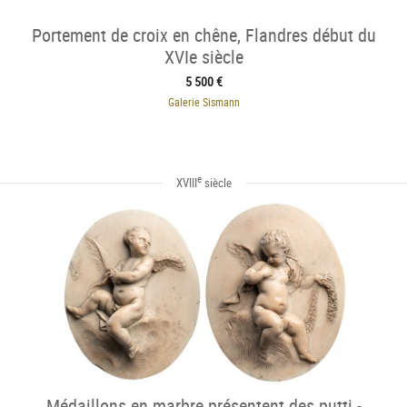
Portement de croix en chêne, Flandres début du
XVIe siècle
5 500 €
Galerie Sismann
e
XVIII
siècle
Médaillons en marbre présentent des putti -