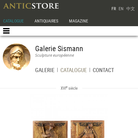
FR
EN
中文
CATALOGUE
ANTIQUAIRES
MAGAZINE
Galerie Sismann
Sculpture européenne
GALERIE
CATALOGUE
CONTACT
e
XVI
siècle