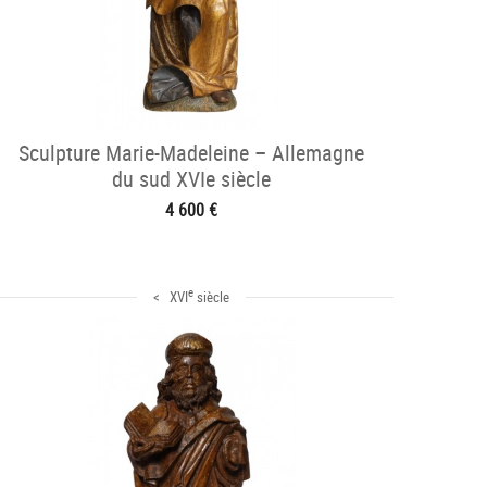
Sculpture Marie-Madeleine – Allemagne
du sud XVIe siècle
4 600 €
e
< XVI
siècle