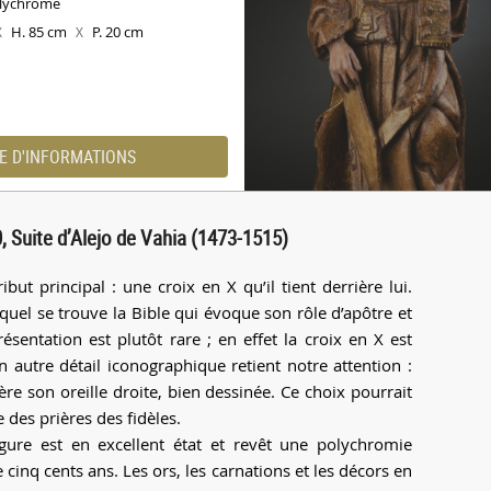
lychrome
H. 85 cm
P. 20 cm
X
X
E D'INFORMATIONS
, Suite d’Alejo de Vahia (1473-1515)
but principal : une croix en X qu’il tient derrière lui.
quel se trouve la Bible qui évoque son rôle d’apôtre et
ésentation est plutôt rare ; en effet la croix en X est
autre détail iconographique retient notre attention :
ère son oreille droite, bien dessinée. Ce choix pourrait
 des prières des fidèles.
gure est en excellent état et revêt une polychromie
cinq cents ans. Les ors, les carnations et les décors en