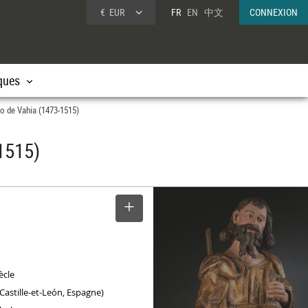
€
EUR
FR
EN
中文
CONNEXION
ques
jo de Vahia (1473-1515)
1515)
SELECTIONNER
ècle
(Castille-et-León, Espagne)