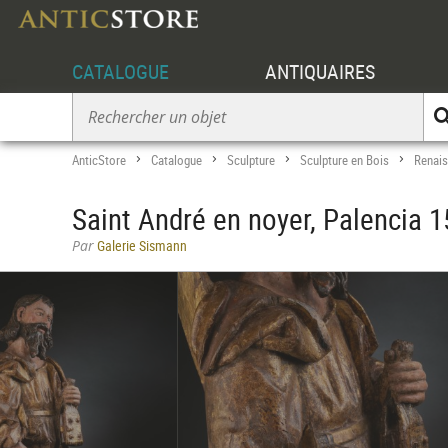
CATALOGUE
ANTIQUAIRES
AnticStore
Catalogue
Sculpture
Sculpture en Bois
Renai
>
>
>
>
Saint André en noyer, Palencia 1
Par
Galerie Sismann