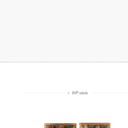
e
< XVI
siècle