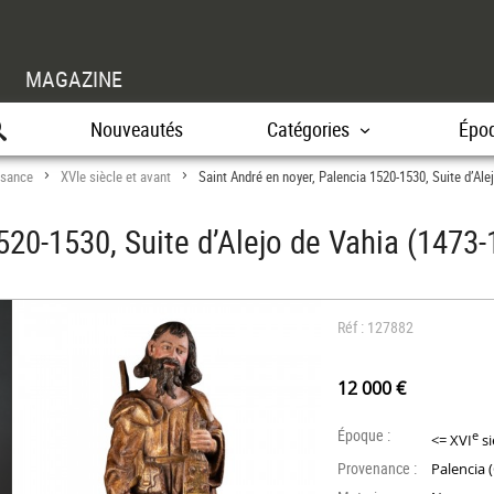
MAGAZINE
Nouveautés
Catégories
Épo
ssance
XVIe siècle et avant
Saint André en noyer, Palencia 1520-1530, Suite d’Ale
>
>
520-1530, Suite d’Alejo de Vahia (1473-
Réf : 127882
12 000 €
Époque :
e
<= XVI
si
Provenance :
Palencia 