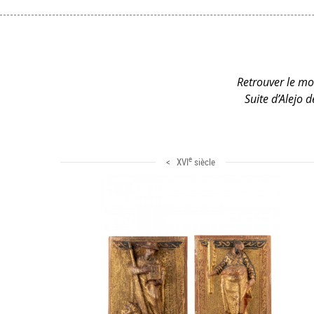
Retrouver le mob
Suite d’Alejo 
e
< XVI
siècle