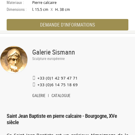
Materiaux :
Pierre calcaire
Dimensions :
X
l. 15.5 cm
H. 38 cm
DEMANDE D'INFORMATIONS
Galerie Sismann
Sculpture européenne
+33 (0)1 42 97 47 71
+33 (0)6 14 75 18 69
GALERIE
CATALOGUE
Saint Jean Baptiste en pierre calcaire - Bourgogne, XVe
siècle