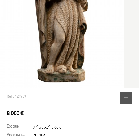
Réf : 121939
SELECTIONNER
8 000 €
Époque :
e
e
XI
au XV
siècle
Provenance :
France