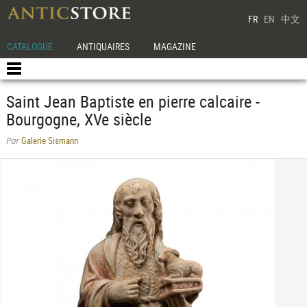
FR
EN
中文
CATALOGUE
ANTIQUAIRES
MAGAZINE
Saint Jean Baptiste en pierre calcaire -
Bourgogne, XVe siècle
Galerie Sismann
Par