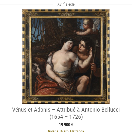
e
XVII
siècle
Vénus et Adonis – Attribué à Antonio Bellucci
(1654 – 1726)
19 900 €
Galerie Thierry Matranga