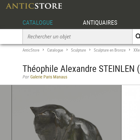
CATALOGUE
ANTIQUAIRES
AnticStore
Catalogue
Sculpture
Sculpture en Bronze
XXe
>
>
>
>
Théophile Alexandre STEINLEN (1
Par
Galerie Paris Manaus