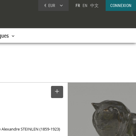
€
EUR
FR
EN
中文
CONNEXION
ques
SELECTIONNER
e
e Alexandre STEINLEN (1859-1923)