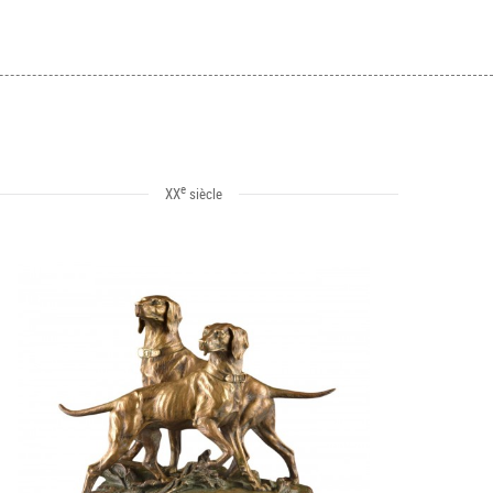
e
XX
siècle