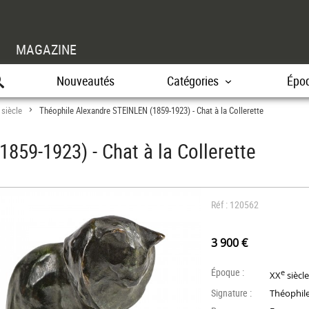
MAGAZINE
Nouveautés
Catégories
Épo
 siècle
Théophile Alexandre STEINLEN (1859-1923) - Chat à la Collerette
>
859-1923) - Chat à la Collerette
Réf : 120562
3 900 €
Époque :
e
XX
siècl
Signature :
Théophil