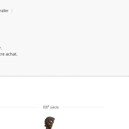
alier
r.
re achat.
e
XIX
siècle