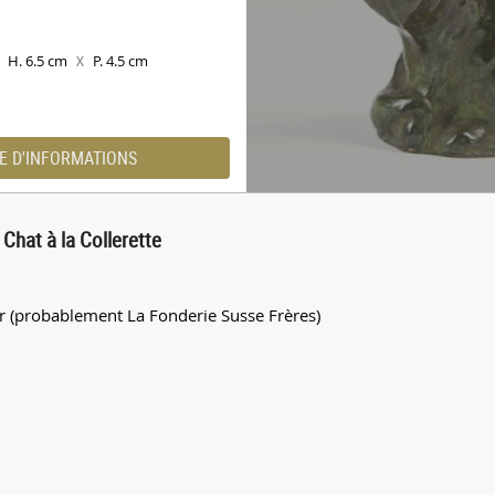
H. 6.5 cm
P. 4.5 cm
X
E D'INFORMATIONS
Chat à la Collerette
 (probablement La Fonderie Susse Frères)