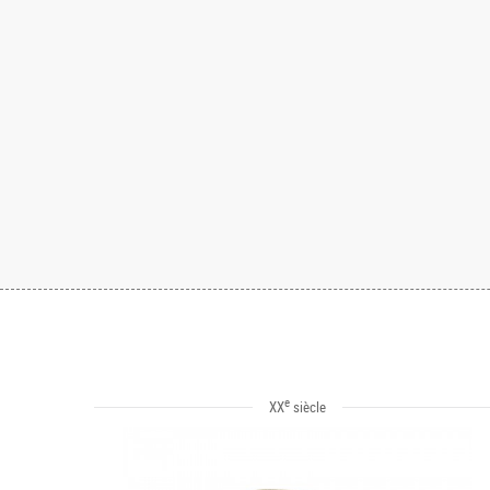
e
XX
siècle