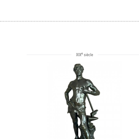
e
XIX
siècle