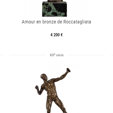
Amour en bronze de Roccatagliata
4 200 €
e
XIX
siècle