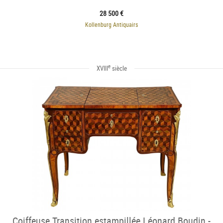
28 500 €
Kollenburg Antiquairs
e
XVIII
siècle
Coiffeuse Transition estampillée Léonard Boudin -