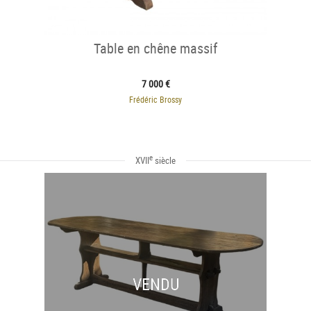
Table en chêne massif
7 000 €
Frédéric Brossy
e
XVII
siècle
VENDU