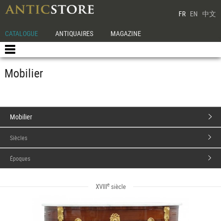
FR
EN
中文
CATALOGUE
ANTIQUAIRES
MAGAZINE
Mobilier
Mobilier
Siècles
Époques
e
XVIII
siècle