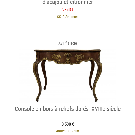
d'acajou et citronnier
VENDU
GSLR Antiques
e
XVIII
siècle
Console en bois à reliefs dorés, XVIIIe siècle
3 500 €
Antichità Giglio