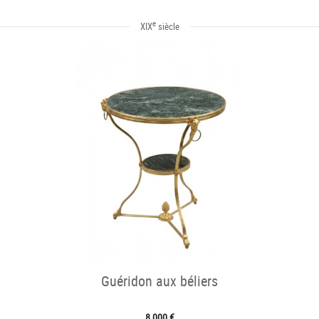
e
XIX
siècle
Guéridon aux béliers
8 000 €