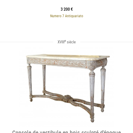
3 200 €
Numero 7 Antiquariato
e
XVIII
siècle
Console de vestibule en bois sculpté d'époque