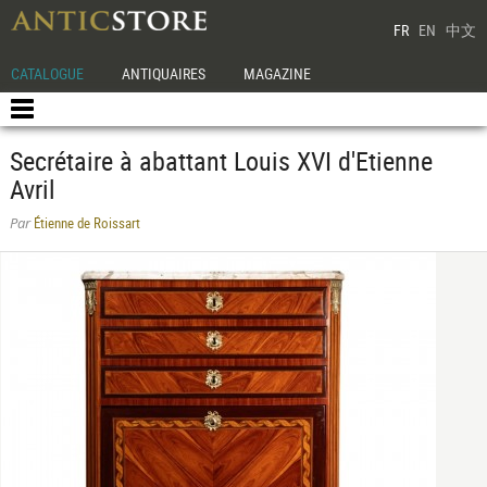
FR
EN
中文
CATALOGUE
ANTIQUAIRES
MAGAZINE
Secrétaire à abattant Louis XVI d'Etienne
Avril
Étienne de Roissart
Par