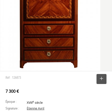
Réf : 126873
SELECTIONNER
7 300 €
Époque :
e
XVIII
siècle
Signature :
Étienne Avril