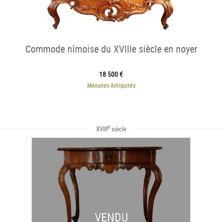
Commode nîmoise du XVIIIe siècle en noyer
18 500 €
Méounes Antiquités
e
XVIII
siècle
VENDU