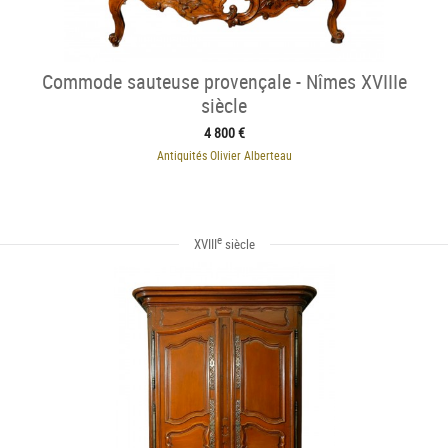
Commode sauteuse provençale - Nîmes XVIIIe
siècle
4 800 €
Antiquités Olivier Alberteau
e
XVIII
siècle