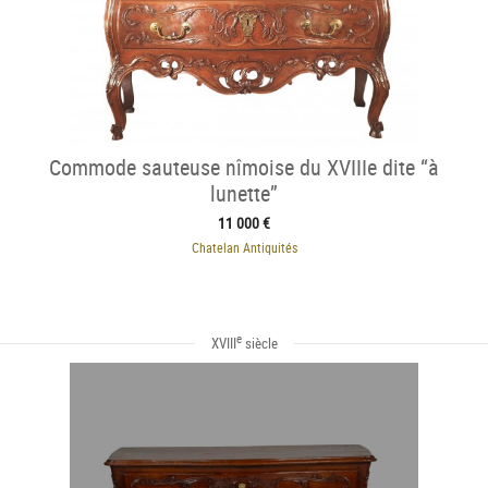
Commode sauteuse nîmoise du XVIIIe dite “à
lunette”
11 000 €
Chatelan Antiquités
e
XVIII
siècle