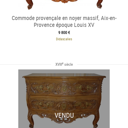
Commode provençale en noyer massif, Aix-en-
Provence époque Louis XV
9 800 €
Didascalies
e
XVIII
siècle
VENDU