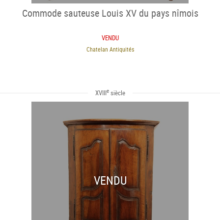
Commode sauteuse Louis XV du pays nîmois
VENDU
Chatelan Antiquités
e
XVIII
siècle
VENDU