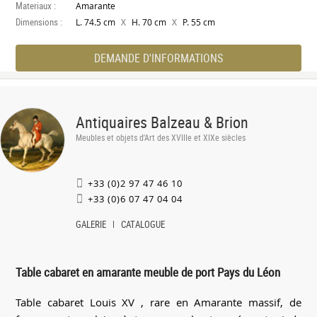
Materiaux :
Amarante
Dimensions :
X
X
L. 74.5 cm
H. 70 cm
P. 55 cm
DEMANDE D'INFORMATIONS
Antiquaires Balzeau & Brion
Meubles et objets d'Art des XVIIIe et XIXe siècles
+33 (0)2 97 47 46 10
+33 (0)6 07 47 04 04
GALERIE
CATALOGUE
Table cabaret en amarante meuble de port Pays du Léon
Table cabaret Louis XV , rare en Amarante massif, de