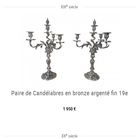
e
XIX
siècle
Paire de Candélabres en bronze argenté fin 19e
1 950 €
e
XX
siècle