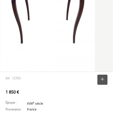
Réf : 127051
SELECTIONNER
1 850 €
Époque :
e
XVIII
siècle
Provenance :
France