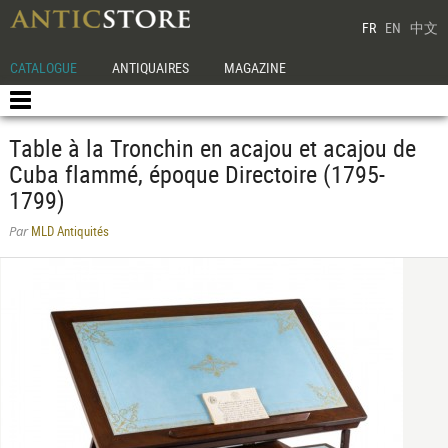
FR
EN
中文
CATALOGUE
ANTIQUAIRES
MAGAZINE
Table à la Tronchin en acajou et acajou de
Cuba flammé, époque Directoire (1795-
1799)
MLD Antiquités
Par