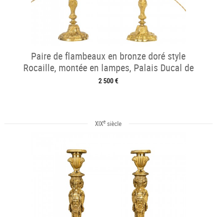
Paire de flambeaux en bronze doré style
Rocaille, montée en lampes, Palais Ducal de
Nevers vers 1820
2 500 €
e
XIX
siècle