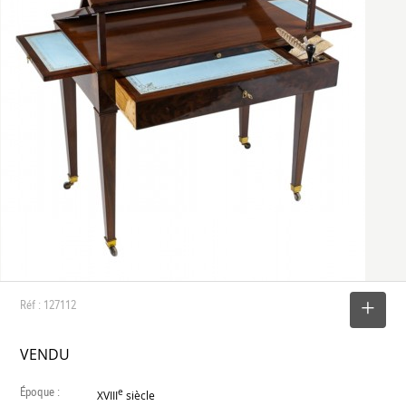
Réf : 127112
SELECTIONNER
VENDU
Époque :
e
XVIII
siècle