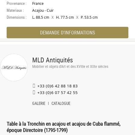
Provenance :
France
Materiaux :
Acajou - Cuir
Dimensions :
X
X
L. 88.5 cm
H. 77.5 cm
P. 53.5 cm
DEMANDE D'INFORMATIONS
MLD Antiquités
Mobilier et objets d'Art et des XVIIIe et XIXe siècles
+33 (0)6 42 88 18 83
+33 (0)6 07 57 42 55
GALERIE
CATALOGUE
Table à la Tronchin en acajou et acajou de Cuba flammé,
époque Directoire (1795-1799)