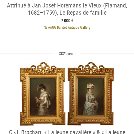
Attribué à Jan Josef Horemans le Vieux (Flamand,
1682–1759), Le Repas de famille
7 000 €
NewAGG Raritet Antique Gallery
e
XIX
siècle
C.-J. Brochart, « La jeune cavalière » & « La jeune