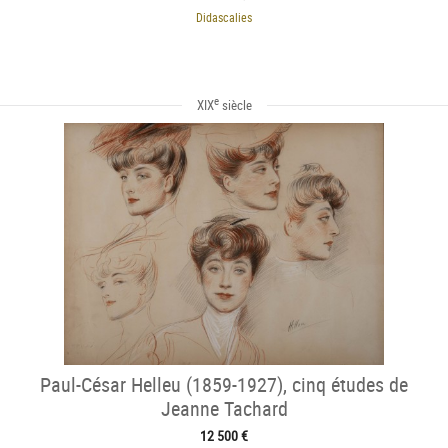
Didascalies
e
XIX
siècle
Paul-César Helleu (1859-1927), cinq études de
Jeanne Tachard
12 500 €