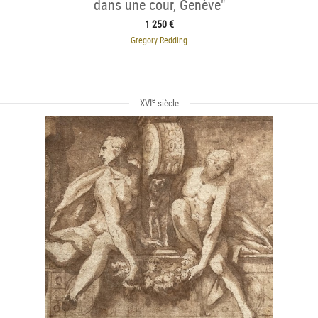
dans une cour, Genève"
1 250 €
Gregory Redding
e
XVI
siècle