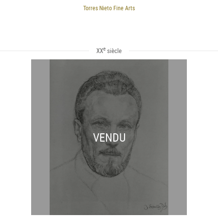
Torres Nieto Fine Arts
e
XX
siècle
VENDU