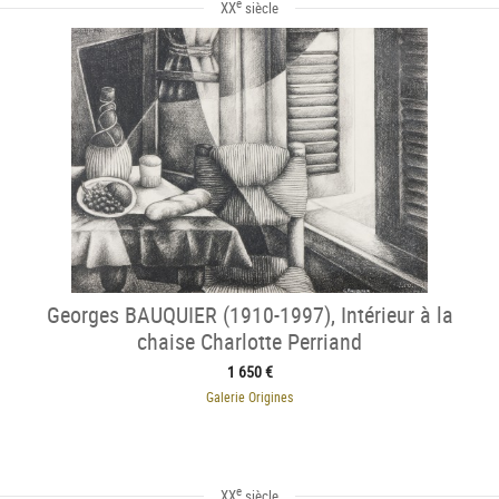
e
XX
siècle
Georges BAUQUIER (1910-1997), Intérieur à la
chaise Charlotte Perriand
1 650 €
Galerie Origines
e
XX
siècle