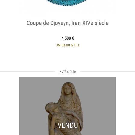
Coupe de Djoveyn, Iran XIVe siècle
4 500 €
JM Béalu & Fils
e
XVI
siècle
VENDU