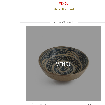
VENDU
Steven Bouchaert
XIe au XVe siècle
VENDU