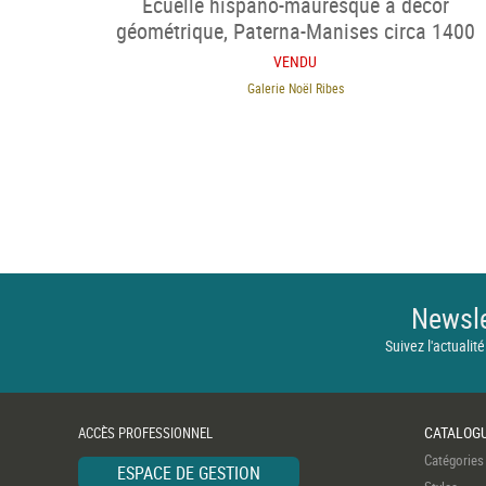
Écuelle hispano-mauresque à décor
géométrique, Paterna-Manises circa 1400
VENDU
Galerie Noël Ribes
Newsle
Suivez l'actualité
CATALOG
ACCÈS PROFESSIONNEL
Catégories
ESPACE DE GESTION