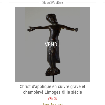
XIe au XVe siècle
VENDU
Christ d'applique en cuivre gravé et
champlevé Limoges XIIIe siècle
VENDU
Steven Bouchaert