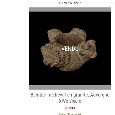
XIe au XVe siècle
VENDU
Bénitier médiéval en granite, Auvergne
XIVe siècle
VENDU
Steven Bouchaert