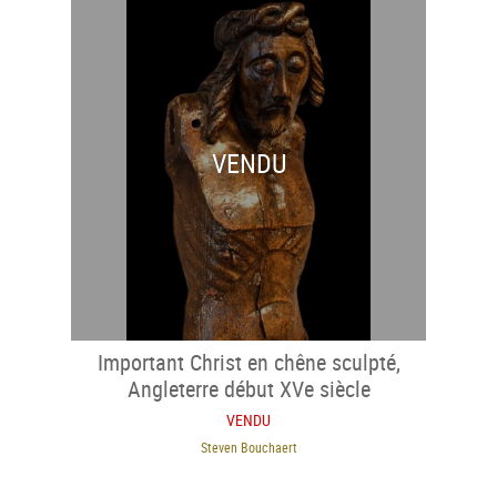
VENDU
Important Christ en chêne sculpté,
Angleterre début XVe siècle
VENDU
Steven Bouchaert