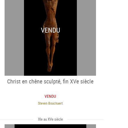
VENDU
Christ en chêne sculpté, fin XVe siècle
VENDU
Steven Bouchaert
XIe au XVe siècle