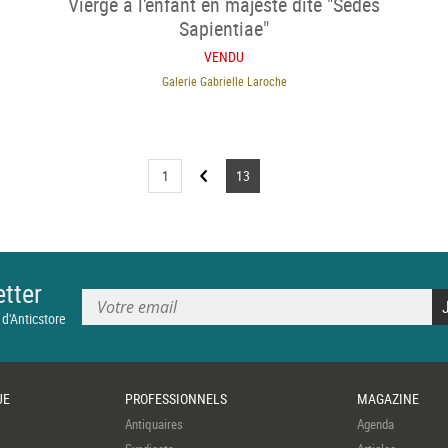
Vierge à l'enfant en majesté dite "Sedes
Sapientiae"
VENDU
Galerie Gabrielle Laroche
1
13
tter
 d'Anticstore
UE
PROFESSIONNELS
MAGAZINE
Antiquaires
Agenda