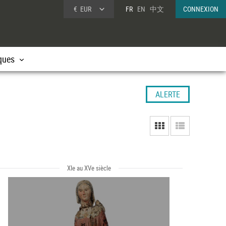
€
EUR
FR
EN
中文
CONNEXION
ques
ALERTE
XIe au XVe siècle