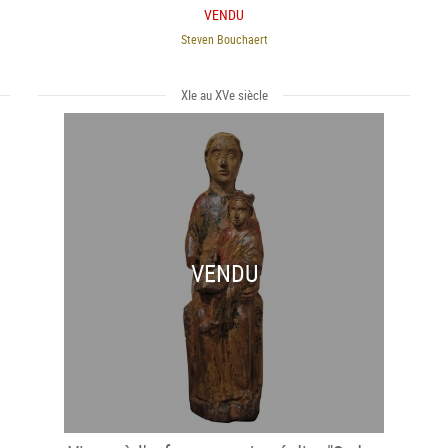
VENDU
Steven Bouchaert
XIe au XVe siècle
VENDU