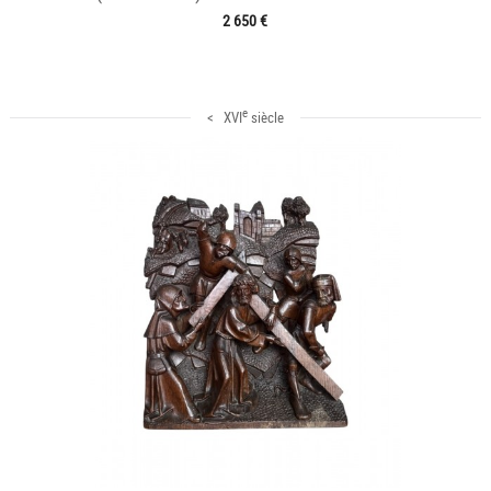
2 650 €
e
< XVI
siècle