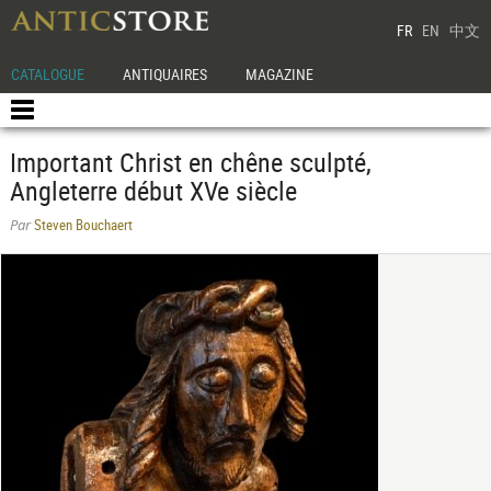
FR
EN
中文
CATALOGUE
ANTIQUAIRES
MAGAZINE
Important Christ en chêne sculpté,
Angleterre début XVe siècle
Steven Bouchaert
Par