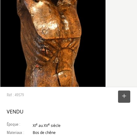
Réf : 49579
SELECTIONNER
VENDU
Époque :
e
e
XI
au XV
siècle
Materiaux :
Bos de chêne