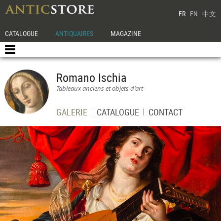
FR
EN
中文
CATALOGUE
ANTIQUAIRES
MAGAZINE
Romano Ischia
Tableaux anciens et objets d'art
GALERIE
CATALOGUE
CONTACT