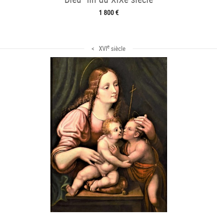
1 800 €
e
< XVI
siècle