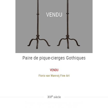
VENDU
Paire de pique-cierges Gothiques
VENDU
Floris van Wanroij Fine Art
e
XVI
siècle