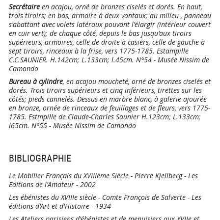
Secrétaire
en acajou, orné de bronzes ciselés et dorés. En haut,
trois tiroirs; en bas, armoire à deux vantaux; au milieu , panneau
s'abattant avec volets latéraux pouvant l'élargir (intérieur couvert
en cuir vert); de chaque côté, depuis le bas jusqu'aux tiroirs
supérieurs, armoires, celle de droite à casiers, celle de gauche à
sept tiroirs, rinceaux à la frise, vers 1775-1785. Estampille
C.C.SAUNIER. H.142cm; L.133cm; l.45cm. N°54 - Musée Nissim de
Camondo
Bureau à cylindre
, en acajou moucheté, orné de bronzes ciselés et
dorés. Trois tiroirs supérieurs et cinq inférieurs, tirettes sur les
côtés; pieds cannelés. Dessus en marbre blanc, à galerie ajourée
en bronze, ornée de rinceaux de feuillages et de fleurs, vers 1775-
1785. Estmpille de Claude-Charles Saunier H.123cm; L.133cm;
l65cm. N°55 - Musée Nissim de Camondo
BIBLIOGRAPHIE
Le Mobilier Français du XVIIIème Siècle - Pierre Kjellberg - Les
Editions de l'Amateur - 2002
Les ébénistes du XVIIIe siècle - Comte François de Salverte - Les
éditions d'Art et d'Histoire - 1934
Les Ateliers parisiens d'ébénistes et de menuisiers aux XVIIe et