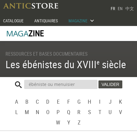
FR
EN
中文
2
CATALOGUE
ANTIQUAIRES
MAGAZINE
MAGA
ZINE
RESSOURCES ET BASES DOCUMENTAIRES
Les ébénistes du XVIII
siècle
e
A
B
C
D
E
F
G
H
I
J
K
L
M
N
O
P
Q
R
S
T
U
V
W
Y
Z