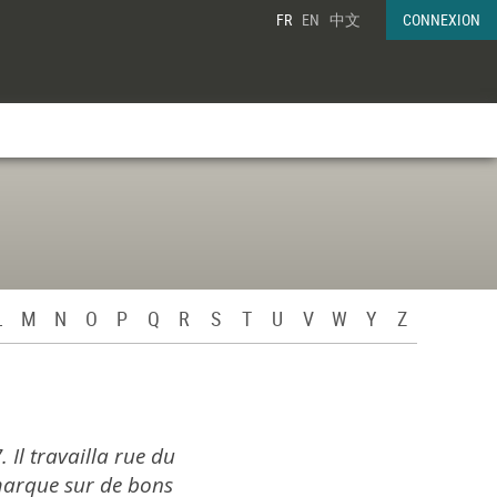
FR
EN
中文
CONNEXION
L
M
N
O
P
Q
R
S
T
U
V
W
Y
Z
 Il travailla rue du
 marque sur de bons