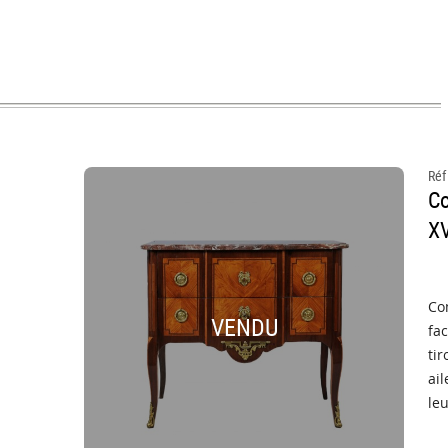
Réf
Co
XV
Com
VENDU
fac
tir
ail
leu