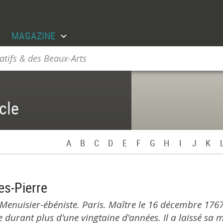
MAGAZINE
2
atifs & des Beaux-Arts
cle
A
B
C
D
E
F
G
H
I
J
K
s-Pierre
 Menuisier-ébéniste. Paris. Maître le 16 décembre 1767.
durant plus d'une vingtaine d'années. Il a laissé sa