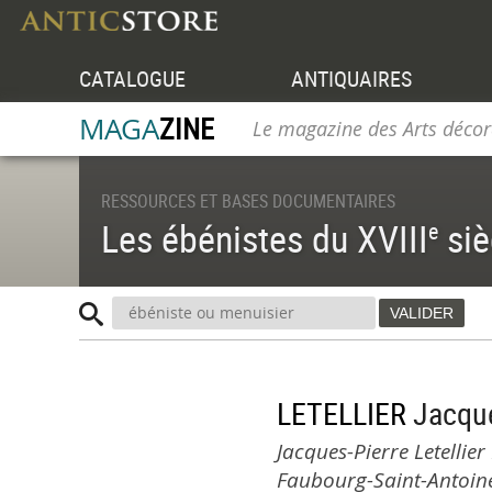
CATALOGUE
ANTIQUAIRES
MAGA
ZINE
Le magazine des Arts décor
RESSOURCES ET BASES DOCUMENTAIRES
Les ébénistes du XVIII
siè
e
LETELLIER
Jacque
Jacques-Pierre Letellier
Faubourg-Saint-Antoine 