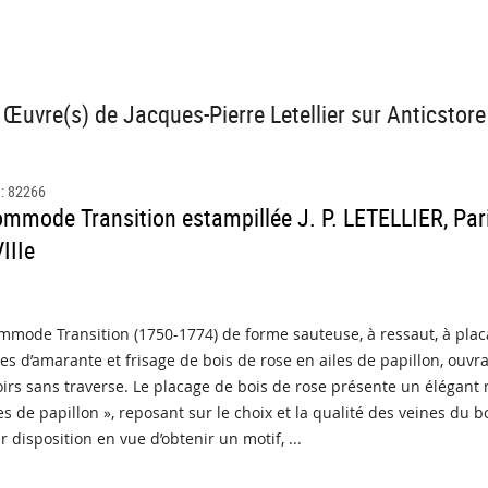
Œuvre(s) de Jacques-Pierre Letellier sur Anticstore
 : 82266
mmode Transition estampillée J. P. LETELLIER, Par
IIIe
mode Transition (1750-1774) de forme sauteuse, à ressaut, à placa
es d’amarante et frisage de bois de rose en ailes de papillon, ouvr
oirs sans traverse. Le placage de bois de rose présente un élégant m
es de papillon », reposant sur le choix et la qualité des veines du bo
r disposition en vue d’obtenir un motif, ...