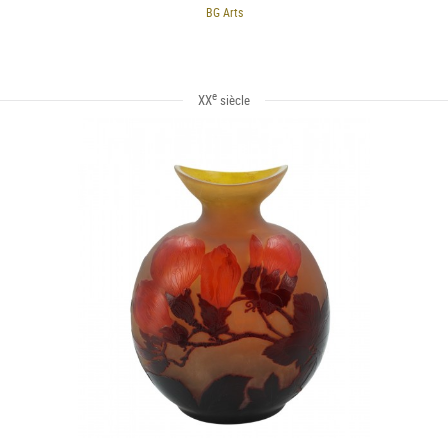
BG Arts
e
XX
siècle