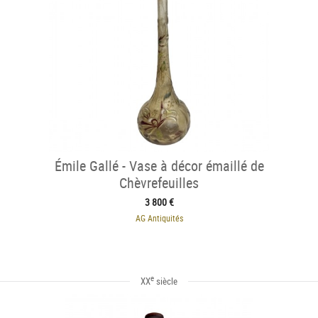
Émile Gallé - Vase à décor émaillé de
Chèvrefeuilles
3 800 €
AG Antiquités
e
XX
siècle