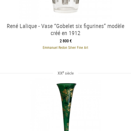
René Lalique - Vase “Gobelet six figurines” modèle
créé en 1912
2 800 €
Emmanuel Redon Silver Fine Art
e
XIX
siècle