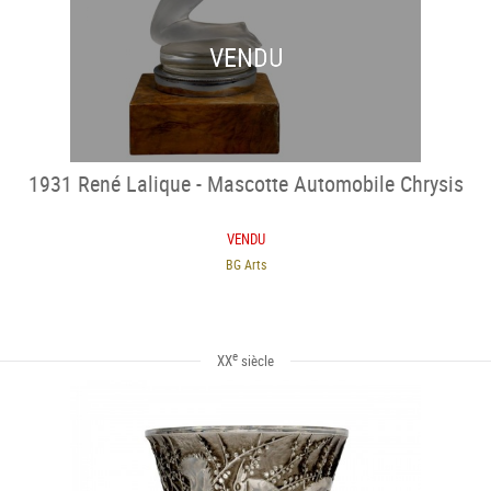
VENDU
1931 René Lalique - Mascotte Automobile Chrysis
VENDU
BG Arts
e
XX
siècle