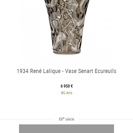
1934 René Lalique - Vase Senart Ecureuils
6 950 €
BG Arts
e
XX
siècle