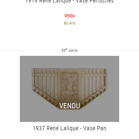
1919 René Lalique - Vase Perruches
VENDU
BG Arts
e
XX
siècle
VENDU
1937 René Lalique - Vase Pan