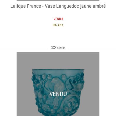
Lalique France - Vase Languedoc jaune ambré
VENDU
BG Arts
e
XX
siècle
VENDU