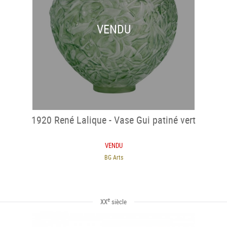
VENDU
1920 René Lalique - Vase Gui patiné vert
VENDU
BG Arts
e
XX
siècle