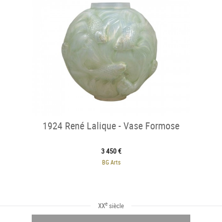
1924 René Lalique - Vase Formose
3 450 €
BG Arts
e
XX
siècle