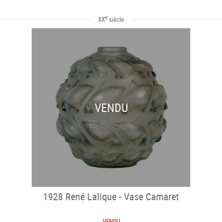
e
XX
siècle
VENDU
1928 René Lalique - Vase Camaret
VENDU