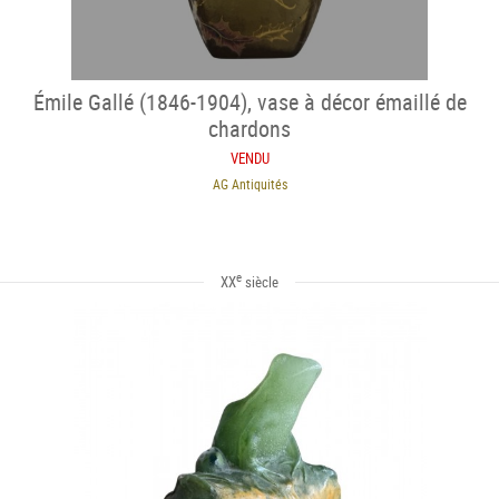
Émile Gallé (1846-1904), vase à décor émaillé de
chardons
VENDU
AG Antiquités
e
XX
siècle