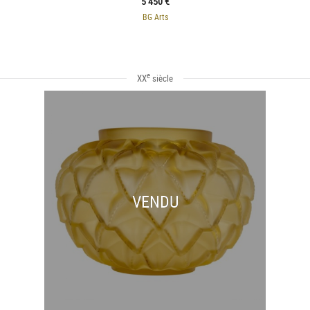
5 450 €
BG Arts
e
XX
siècle
VENDU