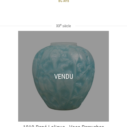
BG Arts
e
XX
siècle
VENDU