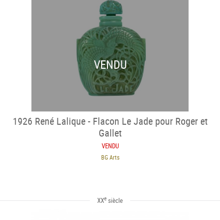
VENDU
1926 René Lalique - Flacon Le Jade pour Roger et
Gallet
VENDU
BG Arts
e
XX
siècle