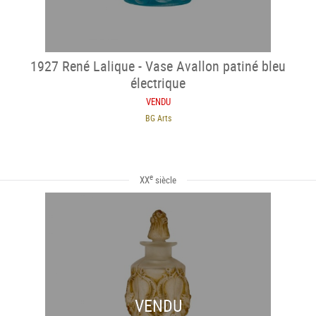
1927 René Lalique - Vase Avallon patiné bleu
électrique
VENDU
BG Arts
e
XX
siècle
VENDU