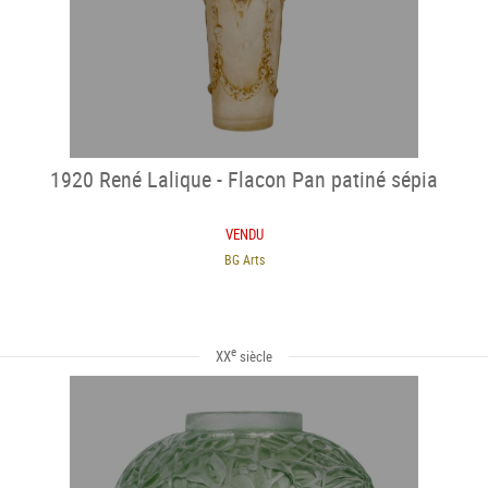
1920 René Lalique - Flacon Pan patiné sépia
VENDU
BG Arts
e
XX
siècle