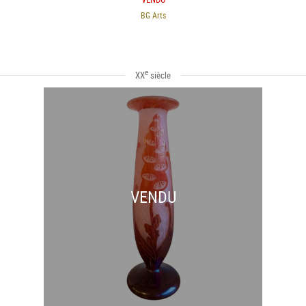
BG Arts
e
XX
siècle
VENDU