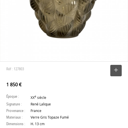
Réf : 127803
SELECTIONNER
1 850 €
Époque :
e
XX
siècle
Signature :
René Lalique
Provenance :
France
Materiaux :
Verre Gris Topaze Fumé
Dimensions :
H. 13 cm