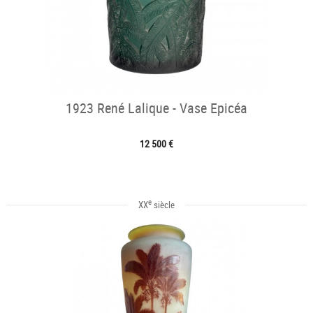
1923 René Lalique - Vase Epicéa
12 500 €
e
XX
siècle