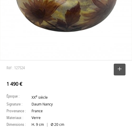
Réf : 127524
SELECTIONNER
1 490 €
Époque :
e
XX
siècle
Signature :
Daum Nancy
Provenance :
France
Materiaux :
Verre
Dimensions :
|
H. 9 cm
Ø 20 cm