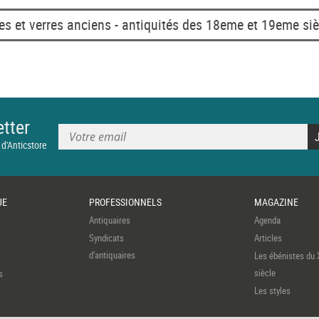
es et verres anciens - antiquités des 18eme et 19eme siè
tter
 d'Anticstore
UE
PROFESSIONNELS
MAGAZINE
Antiquaires
Agenda
Syndicats
Articles
d'antiquaires
Les ébénistes du 
siècle
s
Les styles