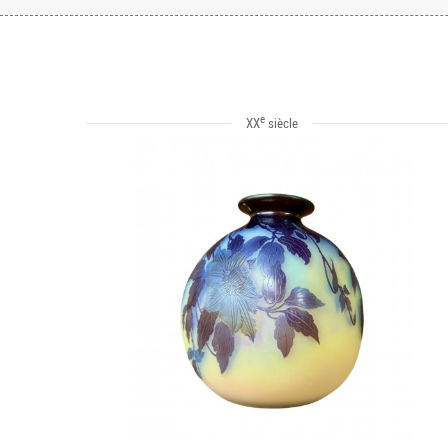
e
XX
siècle