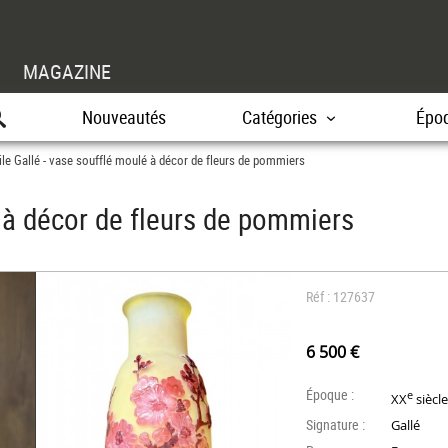
MAGAZINE
Nouveautés
Catégories
Épo
le Gallé - vase soufflé moulé à décor de fleurs de pommiers
é à décor de fleurs de pommiers
Réf : 127637
6 500 €
Époque :
e
XX
siècl
Signature :
Gallé