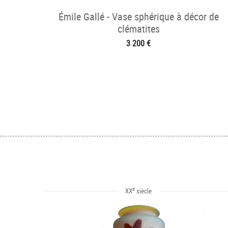
Émile Gallé - Vase sphérique à décor de
clématites
3 200 €
e
XX
siècle