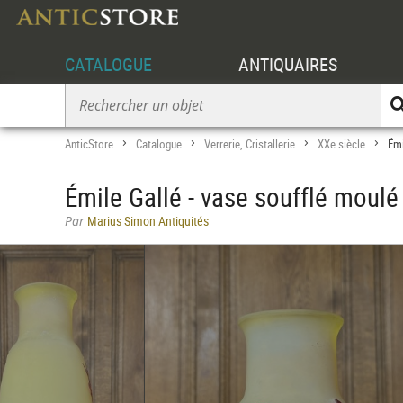
CATALOGUE
ANTIQUAIRES
AnticStore
Catalogue
Verrerie, Cristallerie
XXe siècle
Émi
>
>
>
>
Émile Gallé - vase soufflé moul
Par
Marius Simon Antiquités