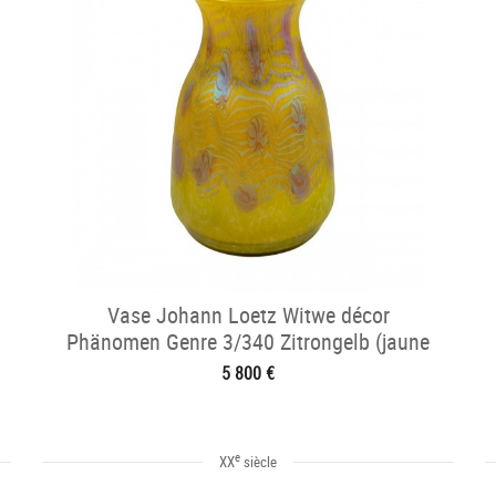
Vase Johann Loetz Witwe décor
Phänomen Genre 3/340 Zitrongelb (jaune
citron vers 1903
5 800 €
e
XX
siècle