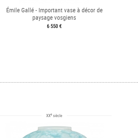
Émile Gallé - Important vase à décor de
paysage vosgiens
6 550 €
e
XX
siècle