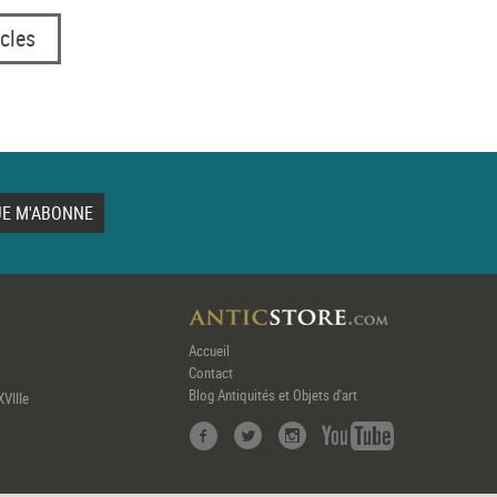
cles
Accueil
Contact
Blog Antiquités et Objets d'art
XVIIIe