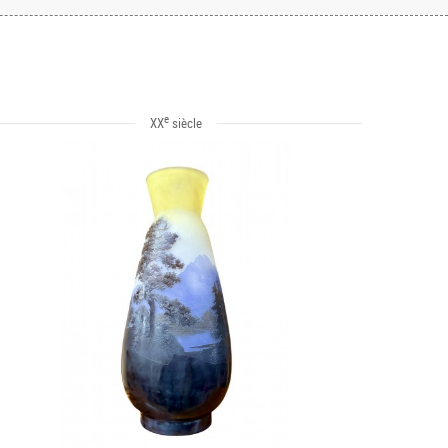
e
XX
siècle