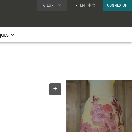
€
EUR
FR
EN
中文
CONNEXION
ques
SELECTIONNER
e