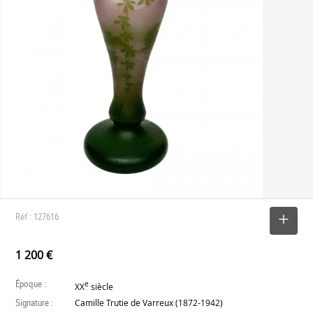
Réf : 127616
SELECTIONNER
1 200 €
Époque :
e
XX
siècle
Signature :
Camille Trutie de Varreux (1872-1942)