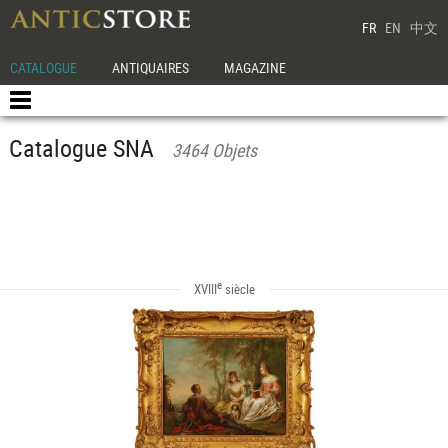
FR
EN
中文
CATALOGUE
ANTIQUAIRES
MAGAZINE
Catalogue SNA
3464 Objets
e
XVIII
siècle