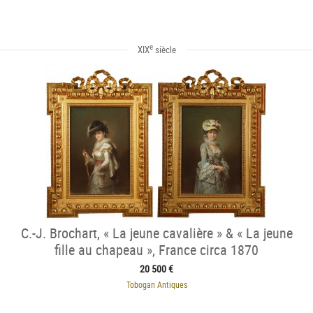
e
XIX
siècle
C.-J. Brochart, « La jeune cavalière » & « La jeune
fille au chapeau », France circa 1870
20 500 €
Tobogan Antiques