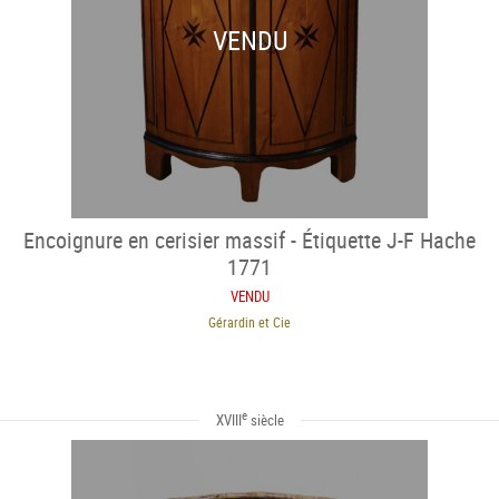
VENDU
Encoignure en cerisier massif - Étiquette J-F Hache
1771
VENDU
Gérardin et Cie
e
XVIII
siècle