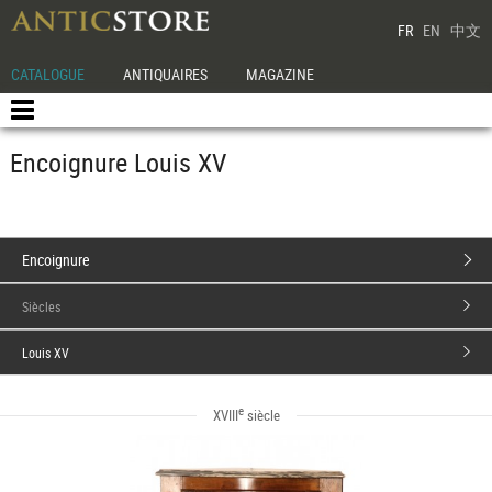
FR
EN
中文
CATALOGUE
ANTIQUAIRES
MAGAZINE
Encoignure Louis XV
Encoignure
Siècles
Louis XV
e
XVIII
siècle