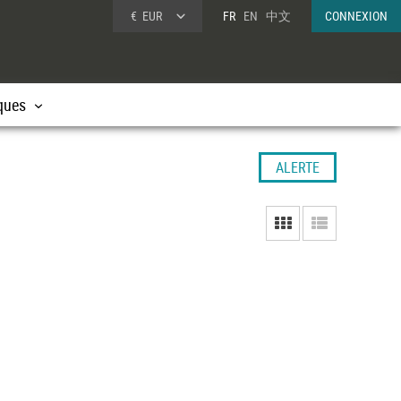
€
EUR
FR
EN
中文
CONNEXION
ques
ALERTE