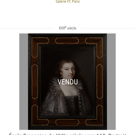
Galerie FC Paris
e
XVII
siècle
VENDU