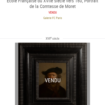
École Française du XVIIe siècle vers 160, Portrait
de la Comtesse de Moret
VENDU
Galerie FC Paris
e
XVII
siècle
VENDU