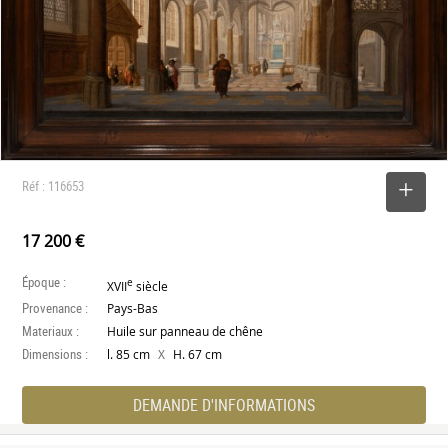
Réf : 116653
SELECTIONNER
17 200 €
Époque :
e
XVII
siècle
Provenance :
Pays-Bas
Materiaux :
Huile sur panneau de chêne
Dimensions :
X
l. 85 cm
H. 67 cm
DEMANDE D'INFORMATIONS