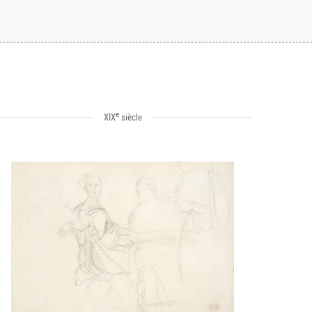
e
XIX
siècle