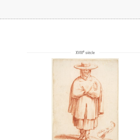
e
XVIII
siècle