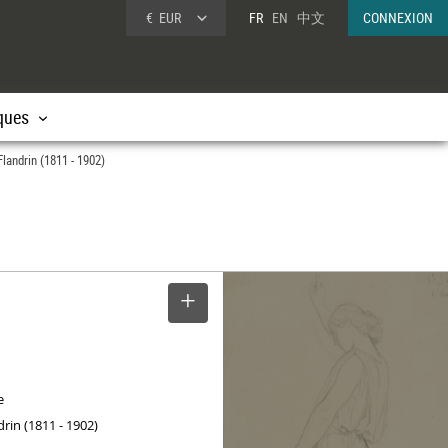
€
EUR
FR
EN
中文
CONNEXION
ques
Flandrin (1811 - 1902)
SELECTIONNER
e
drin (1811 - 1902)