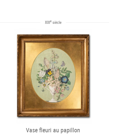
e
XIX
siècle
Vase fleuri au papillon