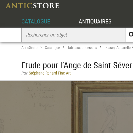
CATALOGUE
ANTIQUAIRES
AnticStore
Catalogue
Tableaux et dessins
Dessin, Aquarelle 
>
>
>
Etude pour l’Ange de Saint Séveri
Par
Stéphane Renard Fine Art