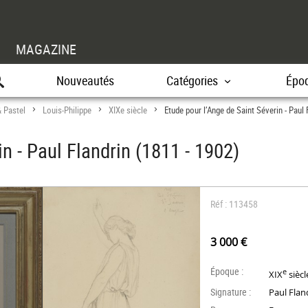
MAGAZINE
Nouveautés
Catégories
Épo
& Pastel
Louis-Philippe
XIXe siècle
Etude pour l’Ange de Saint Séverin - Paul 
>
>
>
n - Paul Flandrin (1811 - 1902)
Réf : 113458
3 000 €
Époque :
e
XIX
siècl
Signature :
Paul Flan