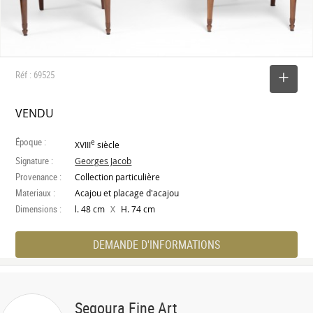
Réf : 69525
SELECTIONNER
VENDU
Époque :
e
XVIII
siècle
Signature :
Georges Jacob
Provenance :
Collection particulière
Materiaux :
Acajou et placage d'acajou
Dimensions :
X
l. 48 cm
H. 74 cm
DEMANDE D'INFORMATIONS
Segoura Fine Art