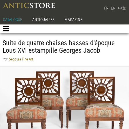
FR
EN
中文
CATALOGUE
ANTIQUAIRES
MAGAZINE
Suite de quatre chaises basses d'époque
Lous XVI estampille Georges Jacob
Segoura Fine Art
Par