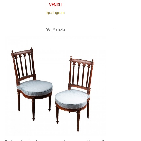
VENDU
Igra Lignum
e
XVIII
siècle