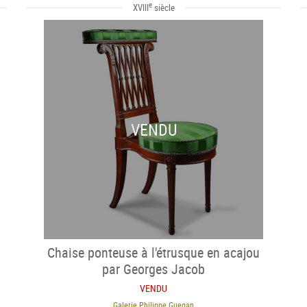
e
XVIII
siècle
VENDU
Chaise ponteuse à l'étrusque en acajou
par Georges Jacob
VENDU
Galerie Philippe Guegan