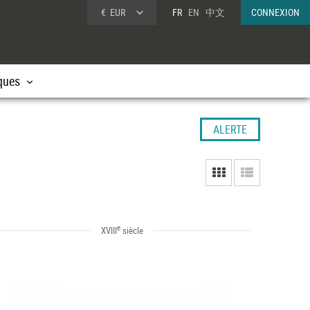
€
EUR
FR
EN
中文
CONNEXION
ques
ALERTE
e
XVIII
siècle