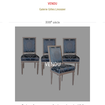
VENDU
Galerie Gilles Linossier
e
XVIII
siècle
VENDU