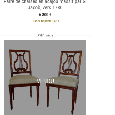
Paire de chaises en acajou massif par G.
Jacob, vers 1780
6 800 €
Franck Baptiste Paris
e
XVIII
siècle
VENDU