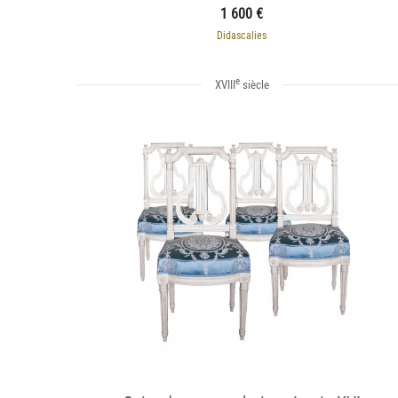
1 600 €
Didascalies
e
XVIII
siècle