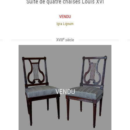
Suite de quatre chaises Louis XVI
VENDU
Igra Lignum
e
XVIII
siècle
VENDU