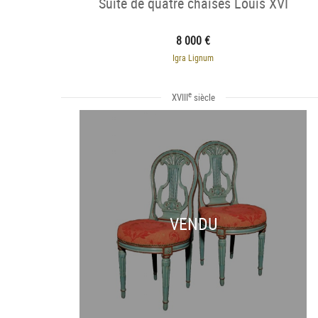
Suite de quatre chaises Louis XVI
8 000 €
Igra Lignum
e
XVIII
siècle
VENDU