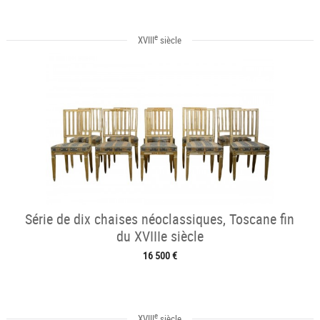
e
XVIII
siècle
Série de dix chaises néoclassiques, Toscane fin
du XVIIIe siècle
16 500 €
e
XVIII
siècle