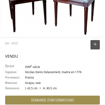
Réf : 95557
SELECTIONNER
VENDU
Époque :
e
XVIII
siècle
Signature :
Nicolas Denis Delaisement, maitre en 1776
Provenance :
France
Materiaux :
Acajou, soie
Dimensions :
X
l. 42.5 cm
H. 90.5 cm
DEMANDE D'INFORMATIONS