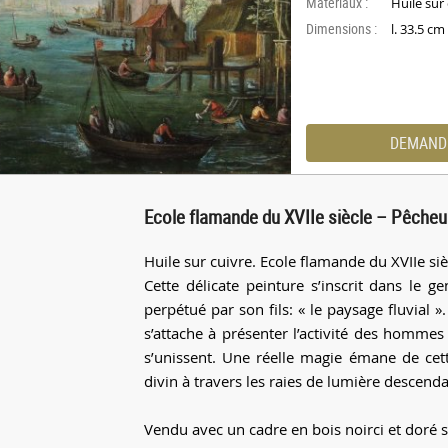
Materiaux :
Huile sur
Dimensions :
l. 33.5 c
DEMAND
Ecole flamande du XVIIe siècle – Pêcheur
Huile sur cuivre. Ecole flamande du XVIIe siè
Cette délicate peinture s’inscrit dans le 
perpétué par son fils: « le paysage fluvial »
s’attache à présenter l’activité des hommes
s’unissent. Une réelle magie émane de cet
divin à travers les raies de lumière descenda
Vendu avec un cadre en bois noirci et doré su