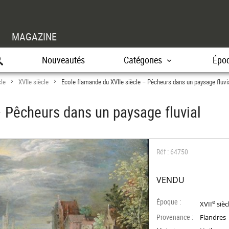
MAGAZINE
Nouveautés
Catégories
Épo
cle
XVIIe siècle
Ecole flamande du XVIIe siècle – Pêcheurs dans un paysage fluvi
>
>
– Pêcheurs dans un paysage fluvial
Réf : 64750
VENDU
Époque :
e
XVII
sièc
Provenance :
Flandres