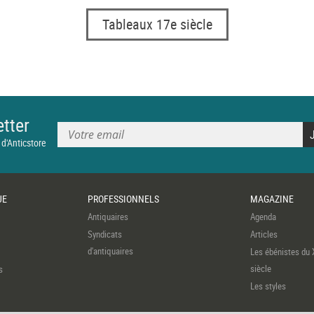
Tableaux 17e siècle
tter
 d'Anticstore
UE
PROFESSIONNELS
MAGAZINE
Antiquaires
Agenda
Syndicats
Articles
d'antiquaires
Les ébénistes du 
siècle
s
Les styles