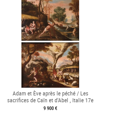
Adam et Ève après le péché / Les
sacrifices de Caïn et d'Abel , Italie 17e
siècle
9 900 €