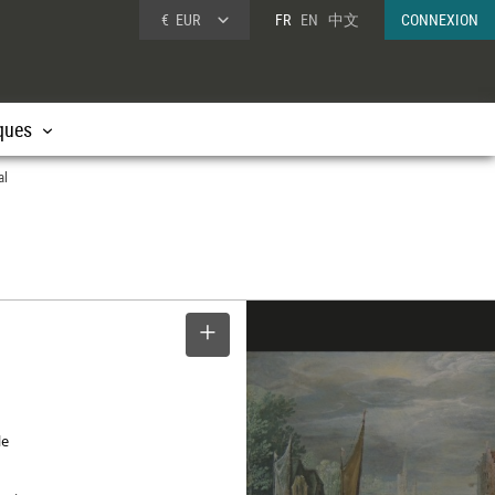
€
EUR
FR
EN
中文
CONNEXION
ques
al
SELECTIONNER
le