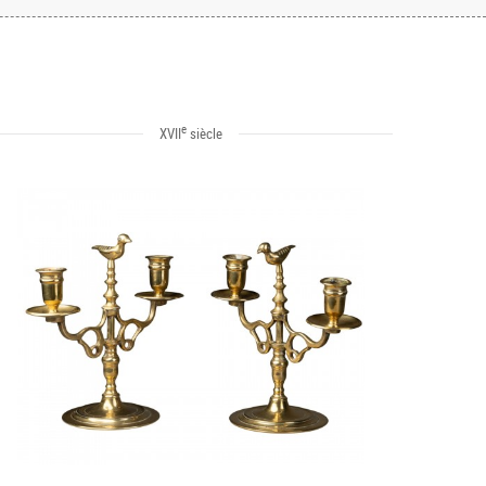
e
XVII
siècle