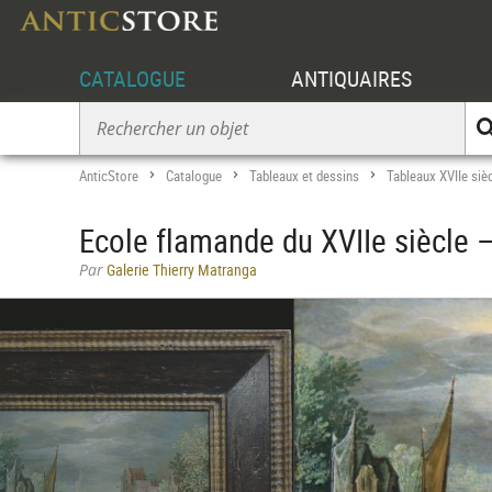
CATALOGUE
ANTIQUAIRES
AnticStore
Catalogue
Tableaux et dessins
Tableaux XVIIe siè
>
>
>
Ecole flamande du XVIIe siècle 
Par
Galerie Thierry Matranga