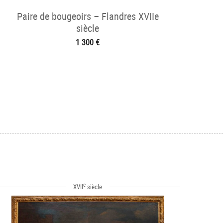
Paire de bougeoirs – Flandres XVIIe
siècle
1 300 €
e
XVII
siècle